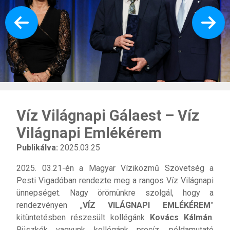
Víz Világnapi Gálaest – Víz
Világnapi Emlékérem
Publikálva:
2025.03.25
2025. 03.21-én a Magyar Víziközmű Szövetség a
Pesti Vigadóban rendezte meg a rangos Víz Világnapi
ünnepséget. Nagy örömünkre szolgál, hogy a
rendezvényen „
VÍZ VILÁGNAPI EMLÉKÉREM
”
kitüntetésben részesült kollégánk
Kovács Kálmán
.
Büszkék vagyunk kollégánk precíz, példamutató