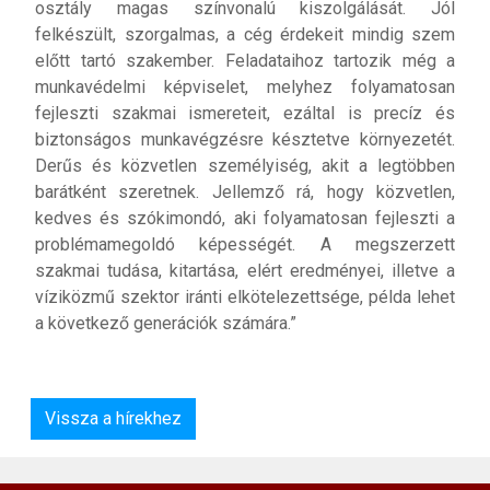
osztály magas színvonalú kiszolgálását. Jól
felkészült, szorgalmas, a cég érdekeit mindig szem
előtt tartó szakember. Feladataihoz tartozik még a
munkavédelmi képviselet, melyhez folyamatosan
fejleszti szakmai ismereteit, ezáltal is precíz és
biztonságos munkavégzésre késztetve környezetét.
Derűs és közvetlen személyiség, akit a legtöbben
barátként szeretnek. Jellemző rá, hogy közvetlen,
kedves és szókimondó, aki folyamatosan fejleszti a
problémamegoldó képességét. A megszerzett
szakmai tudása, kitartása, elért eredményei, illetve a
víziközmű szektor iránti elkötelezettsége, példa lehet
a következő generációk számára.”
Vissza a hírekhez