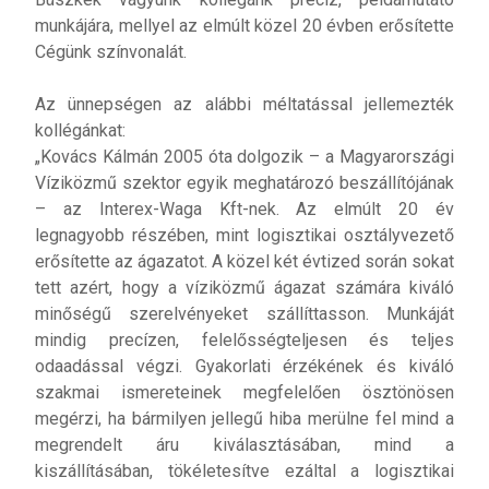
munkájára, mellyel az elmúlt közel 20 évben erősítette
Cégünk színvonalát.
Az ünnepségen az alábbi méltatással jellemezték
kollégánkat:
„Kovács Kálmán 2005 óta dolgozik – a Magyarországi
Víziközmű szektor egyik meghatározó beszállítójának
– az Interex-Waga Kft-nek. Az elmúlt 20 év
legnagyobb részében, mint logisztikai osztályvezető
erősítette az ágazatot. A közel két évtized során sokat
tett azért, hogy a víziközmű ágazat számára kiváló
minőségű szerelvényeket szállíttasson. Munkáját
mindig precízen, felelősségteljesen és teljes
odaadással végzi. Gyakorlati érzékének és kiváló
szakmai ismereteinek megfelelően ösztönösen
megérzi, ha bármilyen jellegű hiba merülne fel mind a
megrendelt áru kiválasztásában, mind a
kiszállításában, tökéletesítve ezáltal a logisztikai