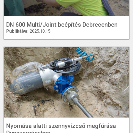
DN 600 Multi/Joint beépítés Debrecenben
Publikálva:
2025.10.15
Nyomása alatti szennyvízcső megfúrása
Dunavarsányban