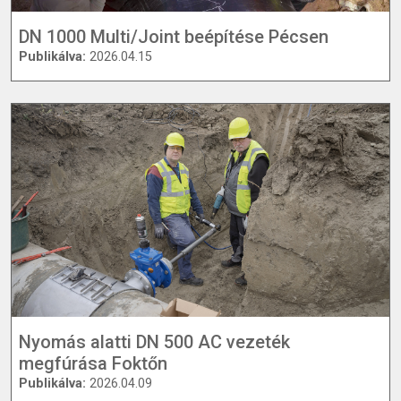
DN 1000 Multi/Joint beépítése Pécsen
Publikálva:
2026.04.15
Nyomás alatti DN 500 AC vezeték
megfúrása Foktőn
Publikálva:
2026.04.09