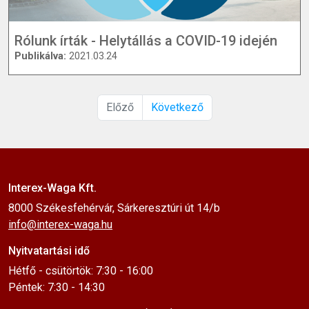
Rólunk írták - Helytállás a COVID-19 idején
Publikálva:
2021.03.24
Előző
Következő
Interex-Waga Kft.
8000 Székesfehérvár, Sárkeresztúri út 14/b
info@interex-waga.hu
Nyitvatartási idő
Hétfő - csütörtök: 7:30 - 16:00
Péntek: 7:30 - 14:30