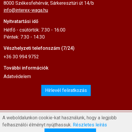
8000 Székesfehérvár, Sárkeresztúri út 14/b
info@interex-waga.hu
Nyitvatartási idő
Hétfő - csütörtök: 7:30 - 16:00
Péntek: 7:30 - 14:30
Vészhelyzeti telefonszám (7/24)
+36 30 994 9752
További információk
Adatvédelem
Hírlevél feliratkozás
A weboldalunkon cookie-kat használunk, hogy a legjobb
felhasználói élményt nyújthassuk.
Részletes leírás