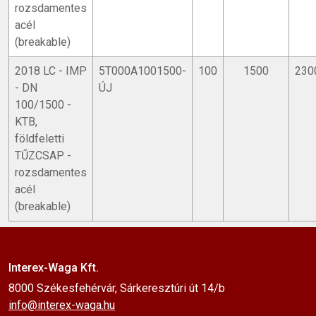
rozsdamentes
acél
(breakable)
2018 LC - IMP
5T000A1001500-
100
1500
230
- DN
ÚJ
100/1500 -
KTB,
földfeletti
TŰZCSAP -
rozsdamentes
acél
(breakable)
Interex-Waga Kft.
8000 Székesfehérvár, Sárkeresztúri út 14/b
info@interex-waga.hu