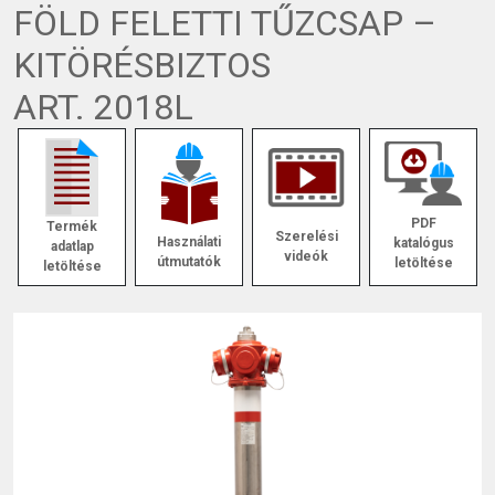
FÖLD FELETTI TŰZCSAP –
KITÖRÉSBIZTOS
ART. 2018L
PDF
Termék
Szerelési
Használati
katalógus
adatlap
videók
útmutatók
letöltése
letöltése