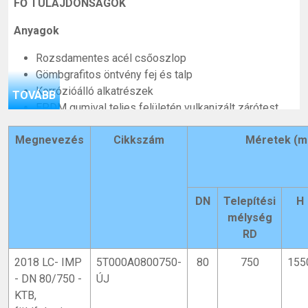
FŐ TULAJDONSÁGOK
Anyagok
Rozsdamentes acél csőoszlop
Gömbgrafitos öntvény fej és talp
Korrózióálló alkatrészek
TOVÁBB
EPDM gumival teljes felületén vulkanizált zárótest
Mérettartomány
Megnevezés
Cikkszám
Méretek (
DN 80, 100
Megengedett üzemi nyomás
DN
Telepítési
H
PN10 (műanyag kupakkapoccsal)
mélység
PN16 (alumínium kupakkapoccsal)
RD
Csatlakozás
2018 LC- IMP
5T000A0800750-
80
750
155
2B
- DN 80/750 -
ÚJ
Telepítési mélység
KTB,