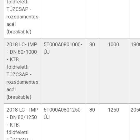
0,75 m, 1 m, 1,25 m, 1,5 m
földfeletti
TŰZCSAP -
Jellemzők
rozsdamentes
acél
Egyszeres zárású
(breakable)
EN 14384 szabványnak megfelel
Karimás hálózati csatlakozás az EN 1092-2 szabvány
2018 LC- IMP
5T000A0801000-
80
1000
180
szerint
- DN 80/1000
ÚJ
Felfelé zárással megvalósított zárótestvédelem
- KTB,
Könnyű súly
földfeletti
Egyszerű beépítés
TŰZCSAP -
360°-ban elforgatható fej a beépítési helyszínnek
rozsdamentes
megfelelően
acél
Alacsony karbantartási igény
(breakable)
Időjárásálló
Zajmentes
2018 LC - IMP
5T000A0801250-
80
1250
205
Jó láthatóság
- DN 80/1250
ÚJ
Elzárás után automatikus vízleeresztés, így nem
- KTB,
fagyveszélyes
földfeletti
Kibontás nélkül javítható
TŰZCSAP -