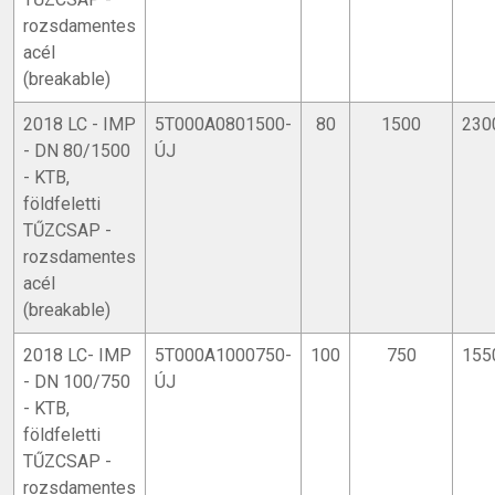
Tűzoltóságnál rendszeresített tűzcsapkulcsokkal
rozsdamentes
működtethető
acél
Ivóvízbiztonsági engedéllyel rendelkezik
(breakable)
Külön rendelésre, egyedi kivitelben 2B+1A
2018 LC - IMP
5T000A0801500-
80
1500
230
csatlakozással is (Art. 2018)
- DN 80/1500
ÚJ
Korrózióvédelem
- KTB,
földfeletti
Öntvényrészek epoxibevonata GSK szerint
TŰZCSAP -
Öntvényfej kiegészítő UV-álló bevonattal
rozsdamentes
acél
Karbantartási útmutató
(breakable)
https://interex-waga.hu/imp-tuzcsap-szerelese
2018 LC- IMP
5T000A1000750-
100
750
155
- DN 100/750
ÚJ
- KTB,
földfeletti
TŰZCSAP -
rozsdamentes