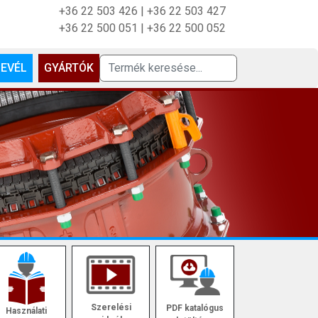
+36 22 503 426
|
+36 22 503 427
+36 22 500 051
|
+36 22 500 052
LEVÉL
GYÁRTÓK
Szerelési
PDF katalógus
Használati