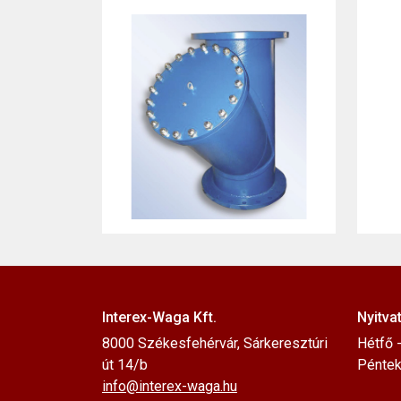
Interex-Waga Kft.
Nyitvat
8000 Székesfehérvár, Sárkeresztúri
Hétfő -
út 14/b
Péntek:
info@interex-waga.hu