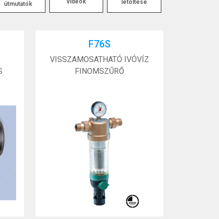
videók
letöltése
útmutatók
F76S
VISSZAMOSATHATÓ IVÓVÍZ
S
FINOMSZŰRŐ