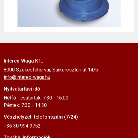
Interex-Waga Kft.
8000 Székesfehérvár, Sárkeresztúri út 14/b
info@interex-waga.hu
Nyitvatartási idő
Hétfő - csütörtök: 7:30 - 16:00
Péntek: 7:30 - 14:30
Vészhelyzeti telefonszám (7/24)
+36 30 994 9752
További információk