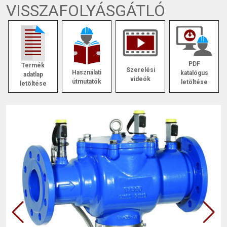
VISSZAFOLYÁSGÁTLÓ
PDF
Termék
Szerelési
Használati
katalógus
adatlap
videók
útmutatók
letöltése
letöltése