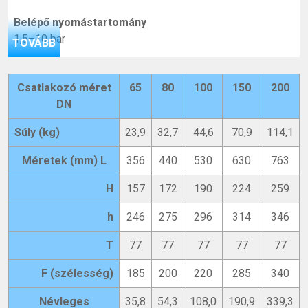
Belépő nyomástartomány
1,5–10 bar
TOVÁBB
Minimális belépő nyomás
1,5 bar
Csatlakozó méret
65
80
100
150
200
DN
Beépítési helyzet
Vízszintes beépítés, az ürítőszelep lefelé néz
Súly (kg)
23,9
32,7
44,6
70,9
114,1
Maximális üzemi közeghőmérséklet
Méretek (mm) L
356
440
530
630
763
65 °C
H
157
172
190
224
259
Ürítőcsonk mérete
DN 150
h
246
275
296
314
346
Csatlakozási méret
T
77
77
77
77
77
DN 65–200
F (szélesség)
185
200
220
285
340
Jellemzők
Névleges
35,8
54,3
108,0
190,9
339,3